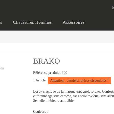
s
Chaussures Hommes
Accessoires
BRAKO
dir
Référence produit :
300
1
Article
Attention : dernières pièces disponibles !
Derby classique de la marque espagnole Brako. Confortabl
cuir tannnage sans chrome, sans colle toxique, sans auc
Semelle intérieure amovible.
Couleurs :