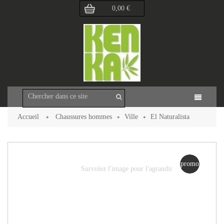
0,00 €
Accueil
Chaussures hommes
Ville
El Naturalista
Landscape
Retour à la page précédente
promo
Survolez l'image pour l'agrandir