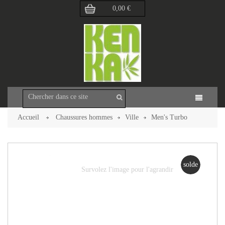
0,00 €
Accueil
Chaussures hommes
Ville
Men's Turbo
(Loint's)
Retour à la page précédente
solde
Survolez l'image pour l'agrandir