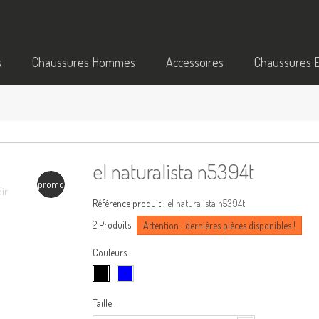
s
Chaussures Hommes
Accessoires
Chaussures 
el naturalista n5394t
promo
dir
Référence produit :
el naturalista n5394t
2
Produits
Attention : dernières pièces disponibles !
Couleurs :
Taille :