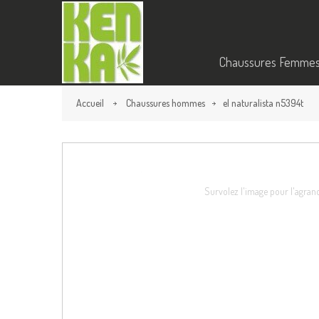
Chaussures Femme
Accueil
Chaussures hommes
el naturalista n5394t
Survolez l'image pour l'agran