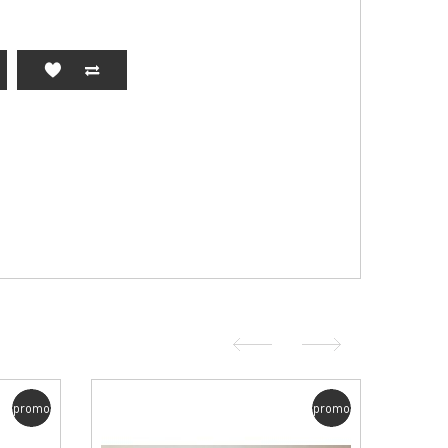
promo
promo