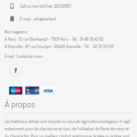
Call us now toll free:
0233611157
E-mail :
info@kenka.fr
Nos magasins :
À Paris : 13 rue Oberkampf - 75011 Paris - Tél. : 01 48 05 42 62
À Granville : 87 rue Couraye - 50400 Granville - Tél. : 02 33 61 11 57
Email :
Contactez-nous
À propos
Les matériaux utilisés sont recyclés ou issus de l’agriculture biologique. Il s’agit
notamment, pour les chaussures en tissu, de l’utilisation de fibres de coton et
du chanvre bio. Pour un meilleur confort anatomique, le liège ou le latex sont