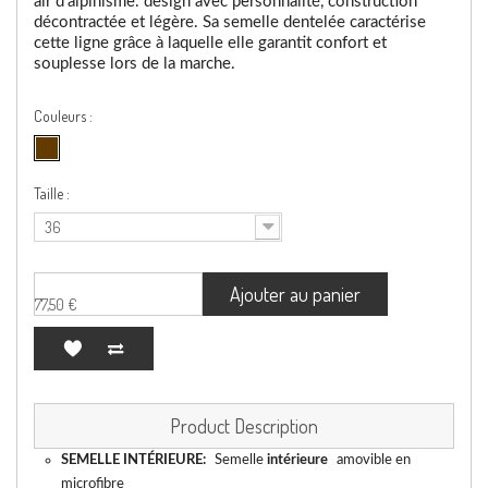
air d'alpinisme.
design avec personnalité, construction
décontractée et légère.
Sa semelle dentelée caractérise
cette ligne grâce à laquelle elle garantit confort et
souplesse lors de la marche.
Couleurs :
Taille :
36
Ajouter au panier
77,50 €
Product Description
SEMELLE INTÉRIEURE:
Semelle
intérieure
amovible en
microfibre