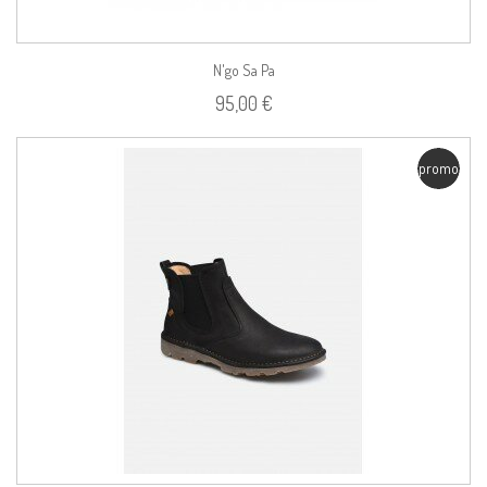
N'go Sa Pa
95,00 €
promo