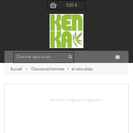
0,00 €
Accueil
Chaussures hommes
el naturalista
Retour à la page précédente
Survolez l'image pour l'agrandir