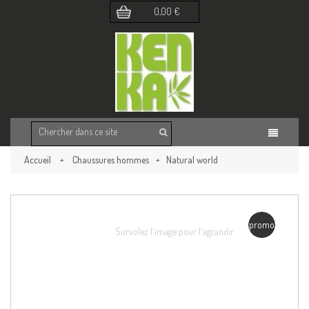
0,00 €
Accueil
Chaussures hommes
Natural world
Retour à la page précédente
promo
Survolez l'image pour l'agrandir