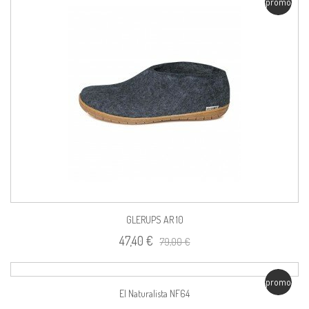
promo
GLERUPS AR 10
47,40 €
79,00 €
promo
El Naturalista NF64