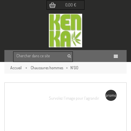
0,00 €
Accueil
Chaussures hommes
N'GO
Retour à la page précédente
promo
Survolez l'image pour l'agrandir