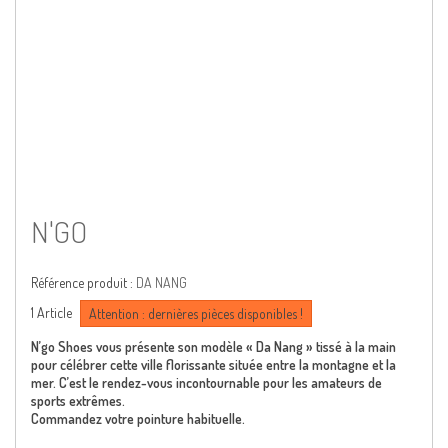
N'GO
Référence produit :
DA NANG
1
Article
Attention : dernières pièces disponibles !
N’go Shoes vous présente son modèle « Da Nang » tissé à la main
pour célébrer cette ville florissante située entre la montagne et la
mer. C’est le rendez-vous incontournable pour les amateurs de
sports extrêmes.
Commandez votre pointure habituelle.