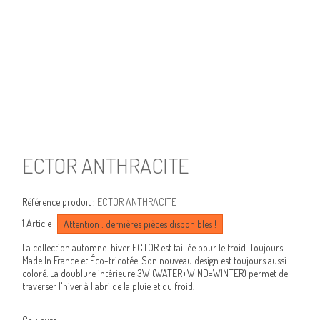
ECTOR ANTHRACITE
Référence produit :
ECTOR ANTHRACITE
1
Article
Attention : dernières pièces disponibles !
La collection automne-hiver ECTOR est taillée pour le froid. Toujours
Made In France et Éco-tricotée. Son nouveau design est toujours aussi
coloré. La doublure intérieure 3W (WATER+WIND=WINTER) permet de
traverser l'hiver à l'abri de la pluie et du froid.