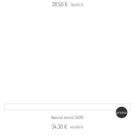
38,50 €
55,00 €
promo
Natural World 3401E
34,30 €
49,00 €