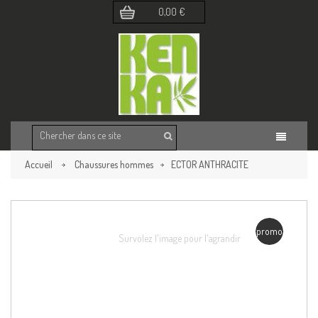
0,00 €
Accueil
Chaussures hommes
ECTOR ANTHRACITE
Retour à la page précédente
promo
Survolez l'image pour l'agrandir