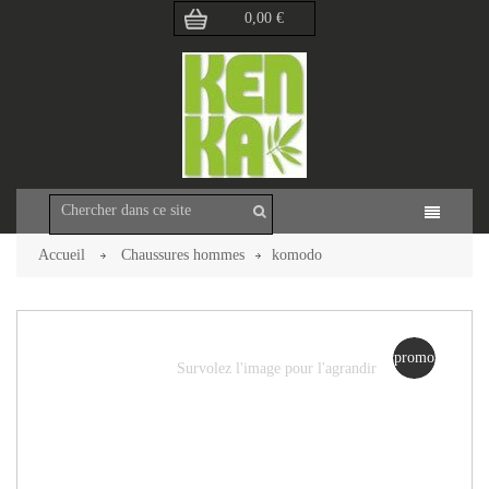
0,00 €
Accueil
Chaussures hommes
komodo
Retour à la page précédente
promo
Survolez l'image pour l'agrandir