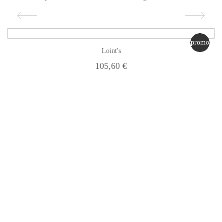
promo
Loint's
105,60 €