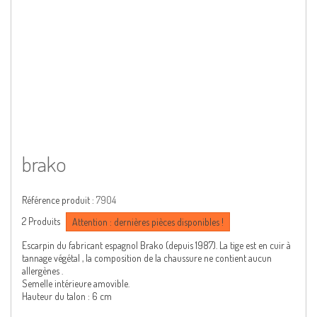
brako
Référence produit :
7904
2
Produits
Attention : dernières pièces disponibles !
Escarpin du fabricant espagnol Brako (depuis 1987). La tige est en cuir à
tannage végétal , la composition de la chaussure ne contient aucun
allergènes .
Semelle intérieure amovible.
Hauteur du talon : 6 cm