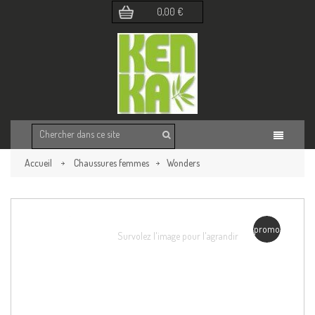
0,00 €
Accueil
Chaussures femmes
Wonders
Retour à la page précédente
promo
Survolez l'image pour l'agrandir