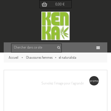
0,00 €
Accueil
Chaussures femmes
el naturalista
Retour à la page précédente
promo
Survolez l'image pour l'agrandir