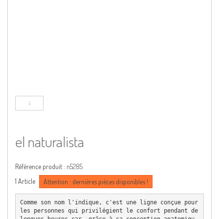
el naturalista
Référence produit :
n5285
1
Article
Attention : dernières pièces disponibles !
Comme son nom l'indique, c'est une ligne conçue pour 
les personnes qui privilégient le confort pendant de 
longues heures car, grâce à sa conception anatomiqu