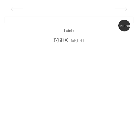
promo
Loints
87,60 €
146,00 €