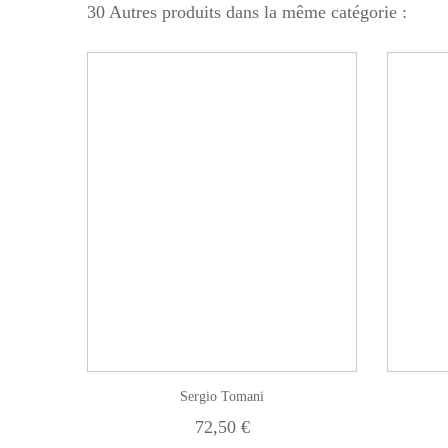
30 Autres produits dans la même catégorie :
er au panier
Ajouter au panier
ux
ateur
Ajouter à ma liste de cadeaux
Aperçu rapide
Ajouter au comparateur
A
Sergio Tomani
72,50 €