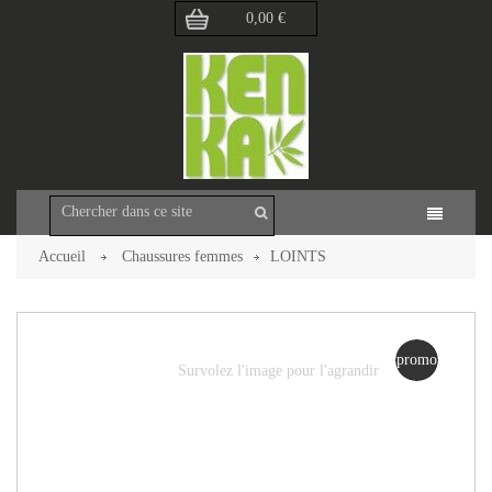
0,00 €
Accueil
Chaussures femmes
LOINTS
Retour à la page précédente
promo
Survolez l'image pour l'agrandir