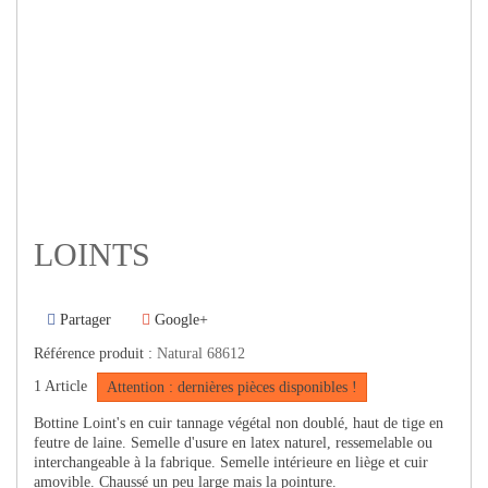
LOINTS
Partager
Google+
Référence produit :
Natural 68612
1
Article
Attention : dernières pièces disponibles !
Bottine Loint's en cuir tannage végétal non doublé, haut de tige en
feutre de laine. Semelle d'usure en latex naturel, ressemelable ou
interchangeable à la fabrique. Semelle intérieure en liège et cuir
amovible. Chaussé un peu large mais la pointure.