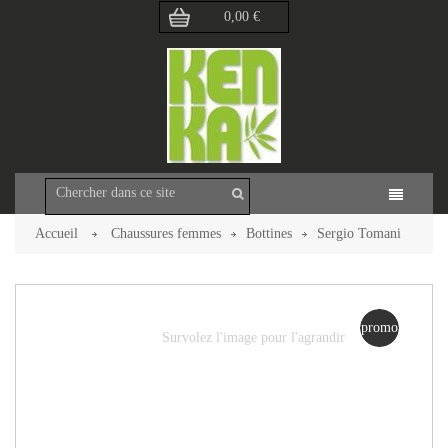
0,00 €
Accueil
Chaussures femmes
Bottines
Sergio Tomani
702
Retour à la page précédente
promo
Survolez l'image pour l'agrandir