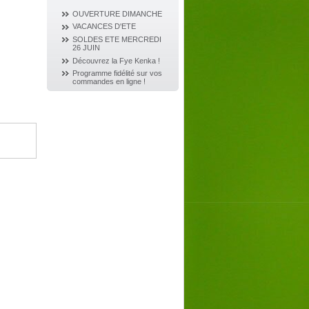
OUVERTURE DIMANCHE
VACANCES D'ETE
SOLDES ETE MERCREDI
26 JUIN
Découvrez la Fye Kenka !
Programme fidélité sur vos
commandes en ligne !