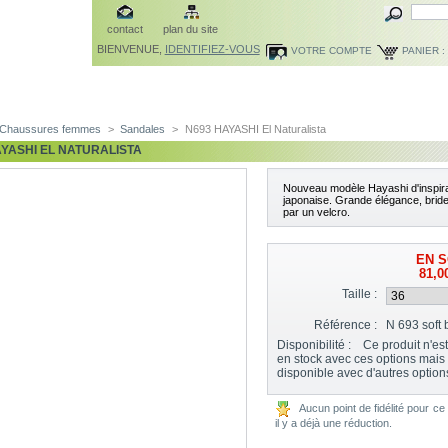
contact
plan du site
BIENVENUE,
IDENTIFIEZ-VOUS
VOTRE COMPTE
PANIER :
Chaussures femmes
>
Sandales
>
N693 HAYASHI El Naturalista
AYASHI EL NATURALISTA
Nouveau modèle Hayashi d'inspira
japonaise. Grande élégance, bride
par un velcro.
EN S
81,0
Taille :
Référence :
N 693 soft 
Disponibilité :
Ce produit n'est
en stock avec ces options mais 
disponible avec d'autres option
Aucun point de fidélité pour ce 
il y a déjà une réduction.