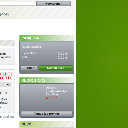
(VIDE)
PANIER
Aucun produit
Expédition
0,00 €
tion
Total
0,00 €
 ajustée
Panier
Commander
OLDE !
0 €
TTC
RÉDUCTIONS
Oxford
98,00
(Ecolution)
black
€
(-50%)
49,00 €
 plus
reste
s
Toutes les promos
produit car
NEWS