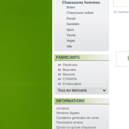
Chaussures hommes
Bottes
Imprimer
Chaussures enfant
Rando
Sandales
Sport
Tennis
Vegan
Ville
FABRICANTS
Plasticana
Bioproline
Bioworld
CYDWOK
El Naturalista
INFORMATIONS
Livraison
Mentions légales
Conditions générales de vente
Partenaires et liens
Qu'est-ce qu'une chaussure