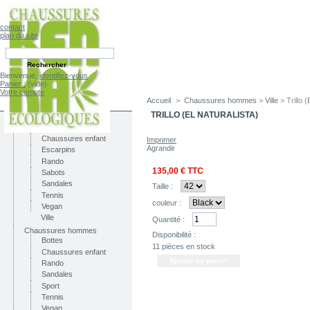
contact
plan du site
Bienvenue,
identifiez-vous
Panier :
(vide)
Votre compte
Accueil
>
Chaussures hommes
>
Ville
> Trillo (
CATÉGORIES
TRILLO (EL NATURALISTA)
Chaussures femmes
Bottes
Chaussures enfant
Imprimer
Agrandir
Escarpins
Rando
135,00 €
TTC
Sabots
Sandales
Taille :
Tennis
couleur :
Vegan
Ville
Quantité :
Chaussures hommes
Disponibilité :
Bottes
11
pièces en stock
Chaussures enfant
Rando
Sandales
Sport
Tennis
Vegan