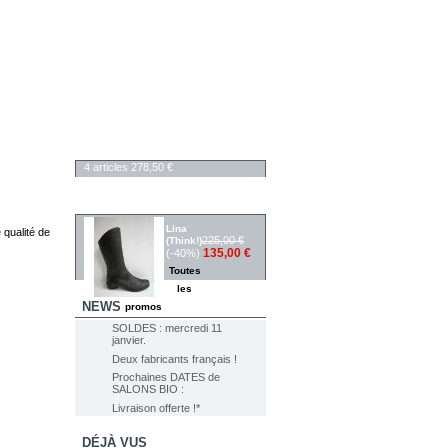
PANIER
4
articles
278,50 €
RÉDUCTIONS
Lina
 qualité de
225,00 €
(Think!)
135,00 €
(-40%)
Toutes
les
NEWS
promos
SOLDES : mercredi 11
janvier.
Deux fabricants français !
Prochaines DATES de
SALONS BIO :
Livraison offerte !*
DÉJÀ VUS