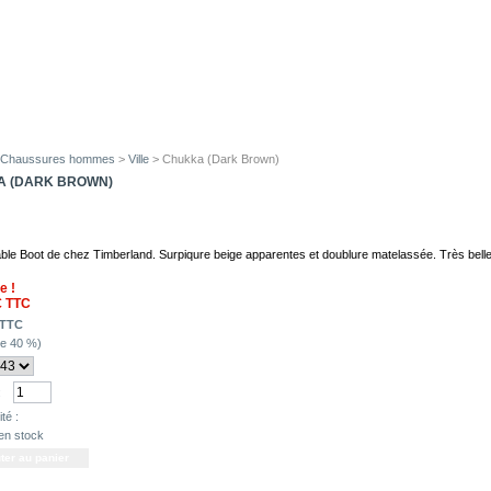
Chaussures hommes
>
Ville
> Chukka (Dark Brown)
 (DARK BROWN)
ble Boot de chez Timberland. Surpiqure beige apparentes et doublure matelassée. Très belle
e !
€
TTC
TTC
de
40
%)
:
té :
en stock