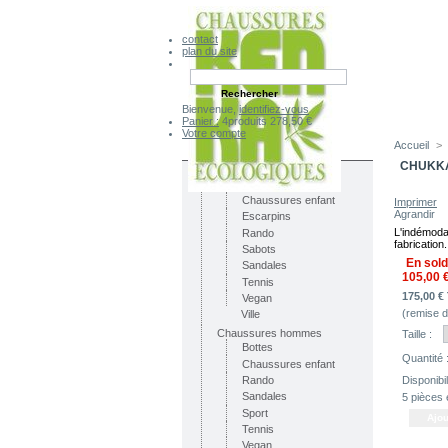
contact
plan du site
Bienvenue,
identifiez-vous
Panier :
4
produits
278,50 €
Votre compte
Accueil
>
CATÉGORIES
CHUKKA
Chaussures femmes
Bottes
Chaussures enfant
Imprimer
Agrandir
Escarpins
L'indémoda
Rando
fabrication.
Sabots
En sold
Sandales
105,00 
Tennis
175,00 €
Vegan
(remise 
Ville
Chaussures hommes
Taille :
Bottes
Quantité 
Chaussures enfant
Disponibili
Rando
Sandales
5
pièces 
Sport
Tennis
Vegan