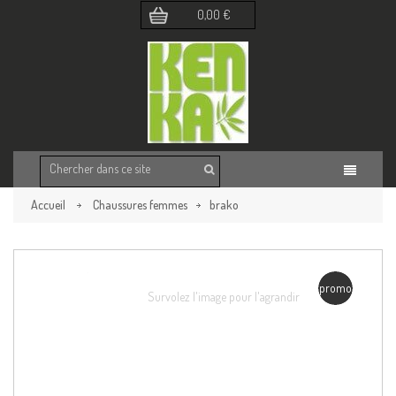
0,00 €
Accueil
Chaussures femmes
brako
Retour à la page précédente
promo
Survolez l'image pour l'agrandir