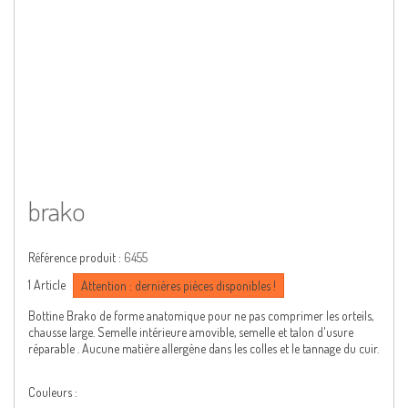
brako
Référence produit :
6455
1
Article
Attention : dernières pièces disponibles !
Bottine Brako de forme anatomique pour ne pas comprimer les orteils,
chausse large. Semelle intérieure amovible, semelle et talon d'usure
réparable . Aucune matière allergène dans les colles et le tannage du cuir.
Couleurs :