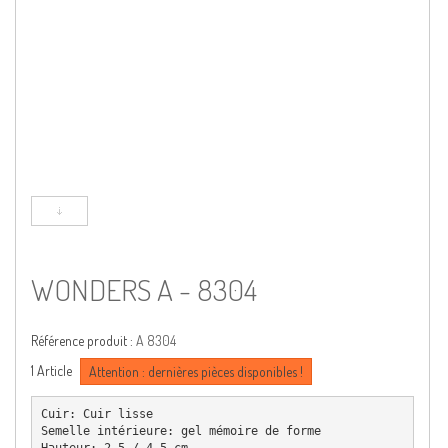
WONDERS A - 8304
Référence produit :
A 8304
1
Article
Attention : dernières pièces disponibles !
Cuir: Cuir lisse

Semelle intérieure: gel mémoire de forme

Hauteur: 2,5 / 4,5 cm
