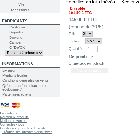
semelles en lait d'hévéa ... Kenka vo
Ville
En solde !
Accessoires
101,50 €
TTC
145,00 €
TTC
FABRICANTS
(remise de
30
%)
Plasticana
Bioproline
Taille :
Bioworld
couleur :
Camper
CYDWOK
Quantité :
Disponibilité :
9
pièces en stock
INFORMATIONS
Livraison
Mentions légales
Conditions générales de vente
Qu'est-ce qu'une chaussure
écologique ?
Partenaires et liens
Promotions
Nouveaux produits
Meilleures ventes
Contactez-nous
Conditions générales de vente
Création site internet Necplusweb