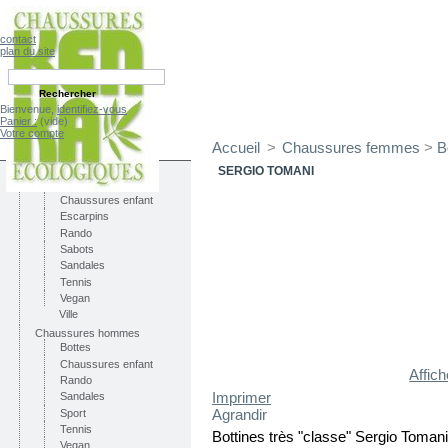
contact
plan du site
Bienvenue,
identifiez-vous
Panier :
(vide)
Votre compte
Accueil
>
Chaussures femmes
>
B
CATÉGORIES
Chaussures femmes
SERGIO TOMANI
Bottes
Chaussures enfant
Escarpins
Rando
Sabots
Sandales
Tennis
Vegan
Ville
Chaussures hommes
Bottes
Chaussures enfant
Affic
Rando
Imprimer
Sandales
Agrandir
Sport
Tennis
Bottines très "classe" Sergio Tomani
Vegan