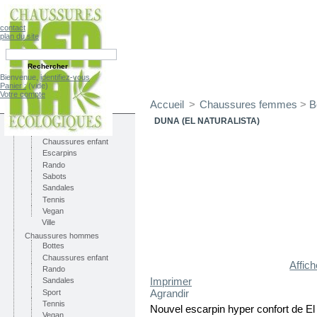
contact
plan du site
Bienvenue,
identifiez-vous
Panier :
(vide)
Votre compte
Accueil
>
Chaussures femmes
>
B
CATÉGORIES
Chaussures femmes
DUNA (EL NATURALISTA)
Bottes
Chaussures enfant
Escarpins
Rando
Sabots
Sandales
Tennis
Vegan
Ville
Chaussures hommes
Bottes
Chaussures enfant
Affic
Rando
Imprimer
Sandales
Agrandir
Sport
Tennis
Nouvel escarpin hyper confort de El
Vegan