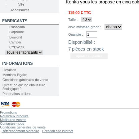
Kenka vous les propose en cinq colo
Ville
Accessoires
119,00 €
TTC
Taille :
FABRICANTS
Plasticana
olive-mostaza-green :
Bioproline
Quantité :
Bioworld
Disponibilité :
Camper
CYDWOK
7
pièces en stock
INFORMATIONS
Livraison
Mentions légales
Conditions générales de vente
Qu'est-ce qu'une chaussure
écologique ?
Partenaires et liens
Promotions
Nouveaux produits
Meilleures ventes
Contactez-nous
Conditions générales de vente
Référencement Marseille
-
Creation site internet