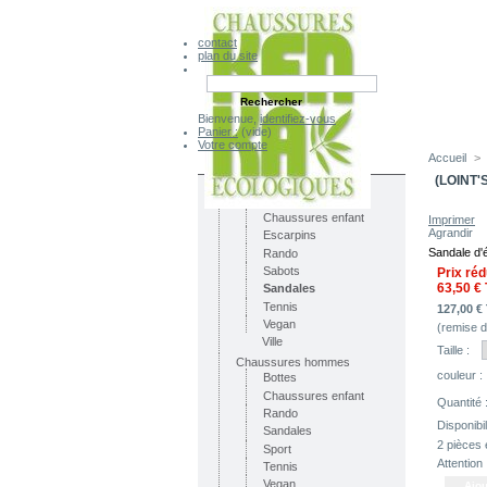
contact
plan du site
Bienvenue,
identifiez-vous
Panier :
(vide)
Votre compte
Accueil
>
CATÉGORIES
(LOINT'
Chaussures femmes
Bottes
Chaussures enfant
Imprimer
Agrandir
Escarpins
Sandale d'é
Rando
Sabots
Prix réd
63,50 €
Sandales
Tennis
127,00 €
Vegan
(remise 
Ville
Taille :
Chaussures hommes
couleur :
Bottes
Chaussures enfant
Quantité 
Rando
Disponibili
Sandales
2
pièces 
Sport
Attention
Tennis
Vegan