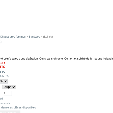
Chaussures femmes
>
Sandales
> (Loint's)
S)
té Loint's avec trous d'aération. Cuirs sans chrome. Confort et solidité de la marque hollandai
uit !
TTC
TTC
de
50
%)
:
té :
en stock
 : dernières pièces disponibles !