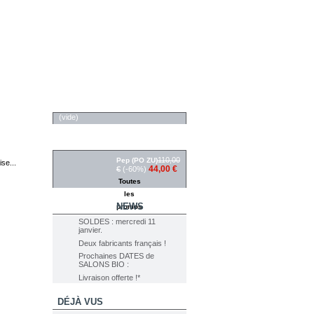
PANIER
(vide)
RÉDUCTIONS
110,00
Pep (PO ZU)
se...
44,00 €
€
(-60%)
Toutes
les
NEWS
promos
SOLDES : mercredi 11
janvier.
Deux fabricants français !
Prochaines DATES de
SALONS BIO :
Livraison offerte !*
DÉJÀ VUS