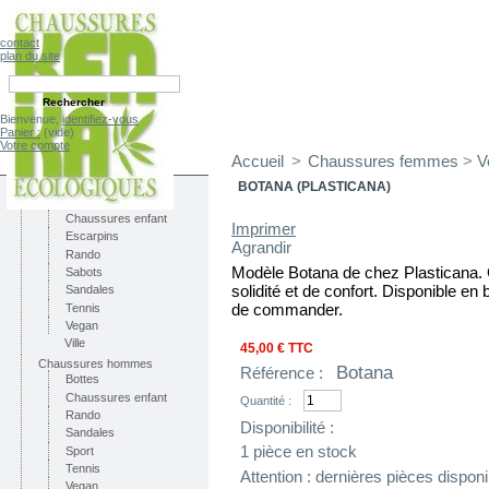
contact
plan du site
Bienvenue,
identifiez-vous
Panier :
(vide)
Votre compte
Accueil
>
Chaussures femmes
>
V
CATÉGORIES
Chaussures femmes
BOTANA (PLASTICANA)
Bottes
Chaussures enfant
Imprimer
Escarpins
Agrandir
Rando
Modèle Botana de chez Plasticana. 
Sabots
solidité et de confort. Disponible en
Sandales
de commander.
Tennis
Vegan
Ville
45,00 €
TTC
Chaussures hommes
Botana
Référence :
Bottes
Chaussures enfant
Quantité :
Rando
Disponibilité :
Sandales
1
pièce en stock
Sport
Tennis
Attention : dernières pièces disponi
Vegan