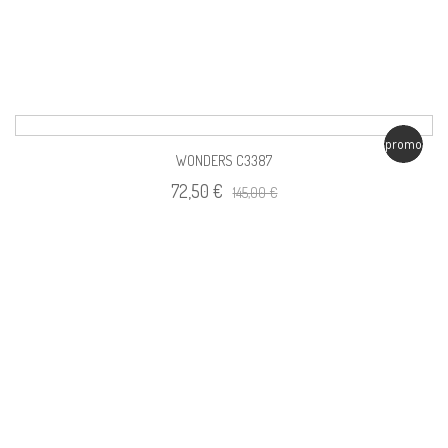
promo
WONDERS C3387
72,50 €
145,00 €