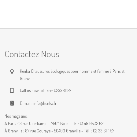
Contactez Nous
Kenka Chaussures écologiques pour homme et femme à Paris et
Granville
Call us now toll free:
0233611157
E-mail :
info@kenka.fr
Nos magasins :
À Paris : 13 rue Oberkampf - 75011 Paris - Tél. : 01 48 05 42 62
À Granville : 87 rue Couraye - 50400 Granville - Tél. : 02 33 61 11 57