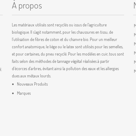
À propos
Les matériaux utilisés sont recyclés ou issus de l’agriculture
M
biologique. Il s’agit notamment, pour les chaussures en tissu, de
M
l’utilisation de fibres de coton et du chanvre bio. Pour un meilleur
M
confort anatomique, le liège ou le latex sont utilisés pour les semelles,
M
et pour certaines, du pneu recyclé. Pour les modèles en cuir, tous sont
faits selon des méthodes de tannage végétal réalisées à partir
M
d’écorces d’arbres, évitant ainsi la pollution des eaux et les allergies
l.
M
dues aux métaux lourds.
Nouveaux Produits
Marques