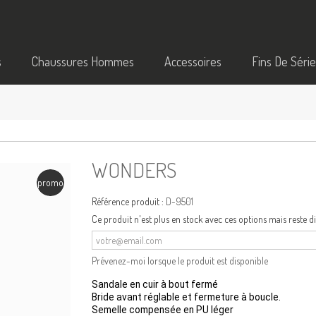
s
Chaussures Hommes
Accessoires
Fins De Séri
WONDERS
promo
Référence produit :
D-9501
Ce produit n'est plus en stock avec ces options mais reste d
Prévenez-moi lorsque le produit est disponible
Sandale en cuir à bout fermé
Bride avant réglable et fermeture à boucle.
Semelle compensée en PU léger