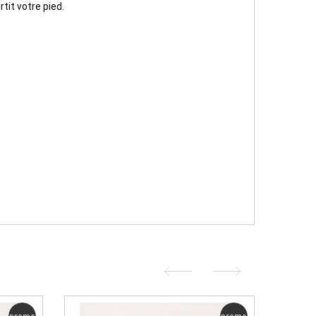
tit votre pied.
promo
promo