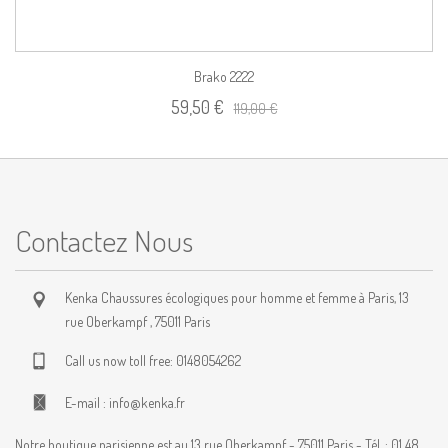
Brako 2222
59,50 €
119,00 €
Contactez Nous
Kenka Chaussures écologiques pour homme et femme à Paris, 13
rue Oberkampf , 75011 Paris
Call us now toll free:
0148054262
E-mail :
info@kenka.fr
Notre boutique parisienne est au 13 rue Oberkampf - 75011 Paris - Tél. : 01 48