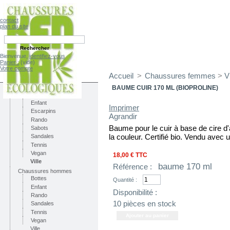
contact
plan du site
Bienvenue,
identifiez-vous
Panier :
(vide)
Votre compte
Accueil
>
Chaussures femmes
>
Vi
CATÉGORIES
Chaussures femmes
BAUME CUIR 170 ML (BIOPROLINE)
Bottes
Enfant
Imprimer
Escarpins
Agrandir
Rando
Baume pour le cuir à base de cire d'ab
Sabots
la couleur. Certifié bio. Vendu ave
Sandales
Tennis
Vegan
18,00 €
TTC
Ville
baume 170 ml
Référence :
Chaussures hommes
Bottes
Quantité :
Enfant
Disponibilité :
Rando
10
pièces en stock
Sandales
Tennis
Vegan
Ville