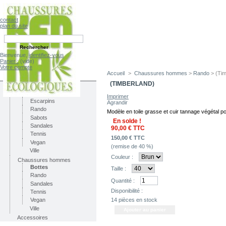
contact
plan du site
Bienvenue,
identifiez-vous
Panier :
(vide)
Votre compte
Accueil
>
Chaussures hommes
>
Rando
> (Tim
CATÉGORIES
(TIMBERLAND)
Chaussures femmes
Bottes
Imprimer
Escarpins
Agrandir
Rando
Modèle en toile grasse et cuir tannage végétal po
Sabots
En solde !
Sandales
90,00 €
TTC
Tennis
150,00 €
TTC
Vegan
(remise de
40
%)
Ville
Couleur :
Chaussures hommes
Bottes
Taille :
Rando
Quantité :
Sandales
Disponibilité :
Tennis
14
pièces en stock
Vegan
Ville
Accessoires