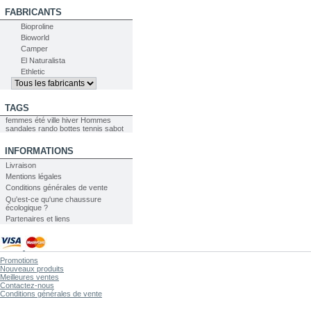
FABRICANTS
Bioproline
Bioworld
Camper
El Naturalista
Ethletic
TAGS
femmes
été
ville
hiver
Hommes
sandales
rando
bottes
tennis
sabot
INFORMATIONS
Livraison
Mentions légales
Conditions générales de vente
Qu'est-ce qu'une chaussure
écologique ?
Partenaires et liens
Promotions
Nouveaux produits
Meilleures ventes
Contactez-nous
Conditions générales de vente